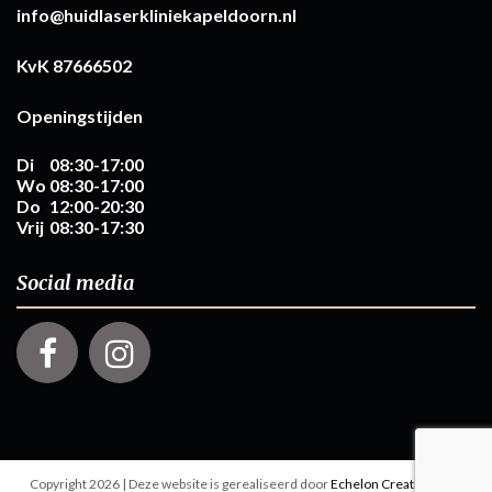
info@huidlaserkliniekapeldoorn.nl
KvK 87666502
Openingstijden
Di
08:30-17:00
Wo
08:30-17:00
Do
12:00-20:30
Vrij
08:30-17:30
Social media
Voordelig website laten maken? Ga naar
Zeg maar Alex
.
Copyright 2026 | Deze website is gerealiseerd door
Echelon Creations