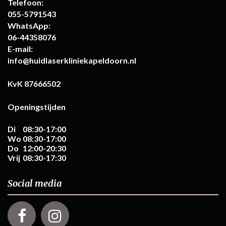
Telefoon:
055-5791543
WhatsApp:
06-44358076
E-mail:
info@huidlaserkliniekapeldoorn.nl
KvK 87666502
Openingstijden
Di
08:30-17:00
Wo
08:30-17:00
Do
12:00-20:30
Vrij
08:30-17:30
Social media